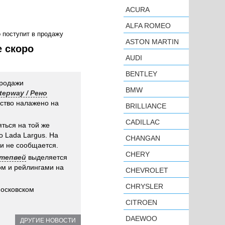
ACURA
ALFA ROMEO
 поступит в продажу
ASTON MARTIN
е скоро
AUDI
BENTLEY
продажи
BMW
tepway / Рено
дство налажено на
BRILLIANCE
CADILLAC
ться на той же
о Lada Largus. На
CHANGAN
и не сообщается.
CHERY
Степвей
выделяется
м и рейлингами на
CHEVROLET
CHRYSLER
Московском
CITROEN
DAEWOO
ДРУГИЕ НОВОСТИ