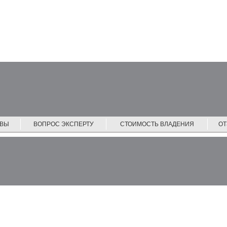
ЙВЫ
ВОПРОС ЭКСПЕРТУ
СТОИМОСТЬ ВЛАДЕНИЯ
О