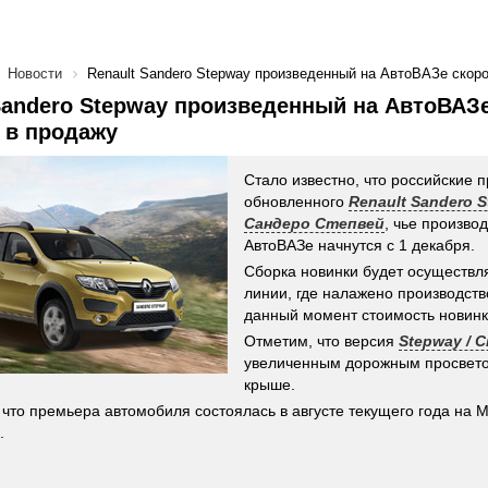
Новости
Renault Sandero Stepway произведенный на АвтоВАЗе скоро
Sandero Stepway произведенный на АвтоВАЗ
 в продажу
Стало известно, что российские 
обновленного
Renault Sandero S
Сандеро Степвей
, чье произво
АвтоВАЗе начнутся с 1 декабря.
Сборка новинки будет осуществля
линии, где налажено производств
данный момент стоимость новинк
Отметим, что версия
Stepway / 
увеличенным дорожным просвето
крыше.
что премьера автомобиля состоялась в августе текущего года на 
.