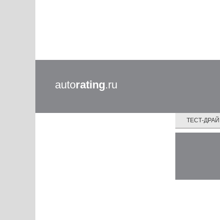
auto
rating
.ru
ТЕСТ-ДРА