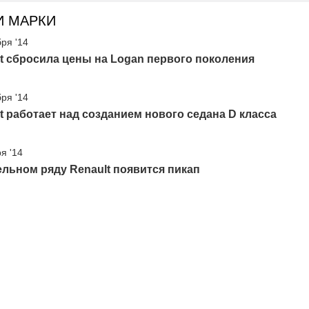
И МАРКИ
бря '14
t сбросила цены на Logan первого поколения
бря '14
t работает над созданием нового седана D класса
я '14
льном ряду Renault появится пикап