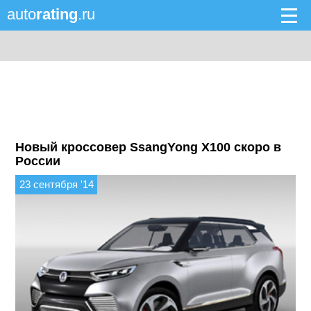
auto
rating
.ru
Новый кроссовер SsangYong X100 скоро в
России
23 сентября '14