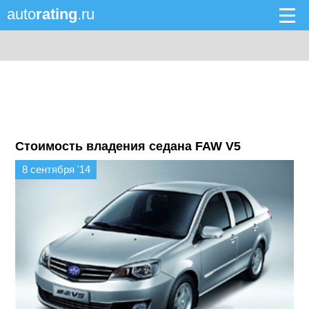
auto
rating
.ru
Стоимость владения седана FAW V5
8 сентября '14