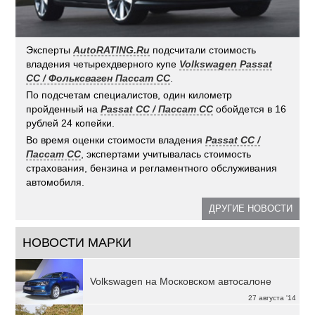
Эксперты
AutoRATING.Ru
подсчитали стоимость
владения четырехдверного купе
Volkswagen Passat
CC / Фольксваген Пассат СС
.
По подсчетам специалистов, один километр
пройденный на
Passat CC / Пассат СС
обойдется в 16
рублей 24 копейки.
Во время оценки стоимости владения
Passat CC /
Пассат СС
, экспертами учитывалась стоимость
страхования, бензина и регламентного обслуживания
автомобиля.
ДРУГИЕ НОВОСТИ
НОВОСТИ МАРКИ
Volkswagen на Московском автосалоне
27 августа '14