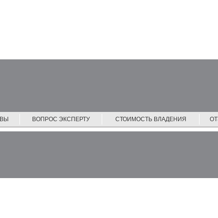
ЙВЫ
ВОПРОС ЭКСПЕРТУ
СТОИМОСТЬ ВЛАДЕНИЯ
О