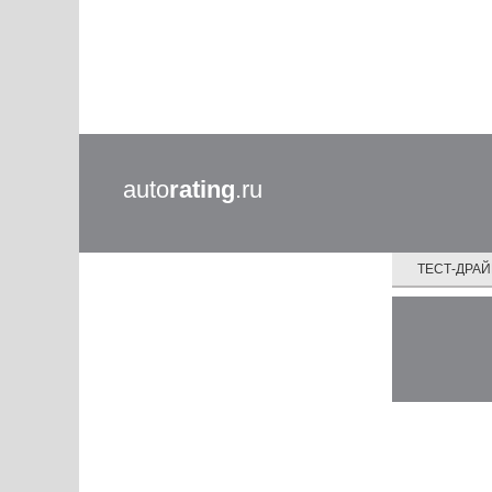
auto
rating
.ru
ТЕСТ-ДРА