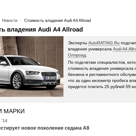
Новости
Стоимость владения Audi A4 Allroad
ь владения Audi A4 Allroad
Эксперты
AutoRATING.Ru
подсчит
владения универсала
Audi A4 All
Оллроад
.
По подсчетам специалистов, кот
стоимость владения универсала с
бензина и регламентного обслужи
что за один километр пробега вл
придется платить 25 рублей 59 ко
И МАРКИ
 '14
естирует новое поколение седана A8