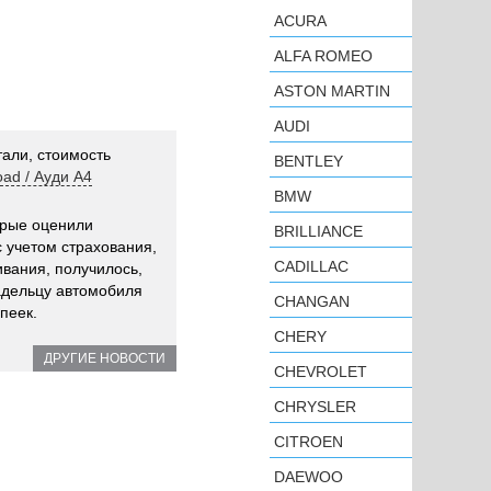
ACURA
ALFA ROMEO
ASTON MARTIN
AUDI
али, стоимость
BENTLEY
road / Ауди А4
BMW
орые оценили
BRILLIANCE
 учетом страхования,
CADILLAC
вания, получилось,
адельцу автомобиля
CHANGAN
пеек.
CHERY
ДРУГИЕ НОВОСТИ
CHEVROLET
CHRYSLER
CITROEN
DAEWOO