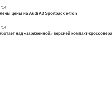
 '14
ены цены на Audi A3 Sportback e-tron
 '14
аботает над «заряженной» версией компакт-кроссовера