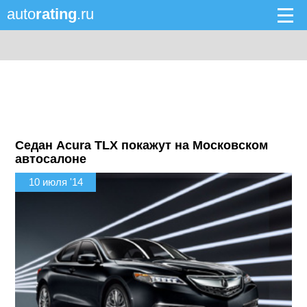
auto
rating
.ru
Седан Acura TLX покажут на Московском
автосалоне
10 июля '14