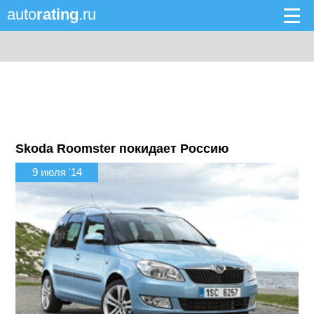
auto
rating
.ru
Skoda Roomster покидает Россию
9 июля '14