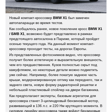
Новый компакт-кроссовер
BMW X1
был замечен
автопапарацци во время тестов.
Как сообщалось ранее, новое поколение кросс
BMW X1
/ БМВ X1
, возможно будет представлено в рамках
предстоящего автосалона в Париже, который пройдет
осенью текущего года. На данный момент компакт-
кросcовер проходит тесты, на дорогах Европы.
Из представленных фотоснимков видно, что кроссовер
получит более атлетичную и выразительную внешность,
чем его предшественник. Кузов полностью скрыт под
камуфляжем, но некоторые детали можно подметить
уже сейчас. Например, более покатую заднюю часть
крыши, модернизированную оптику как переднего, так и
заднего света, новую форму радиаторной решетки и
небольшой пластиковый спойлер на двери багажника.
Как предполагают эксперты, базовым агрегатом для
кроссовера станет 3-цилиндровый бензиновый мотор,
развивающий в 136 л.с. и 220 Нм крутящего момента. В
силовую линейку кроссовера также войдут бензиновые