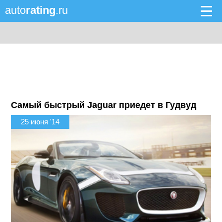
auto
rating
.ru
Самый быстрый Jaguar приедет в Гудвуд
25 июня '14