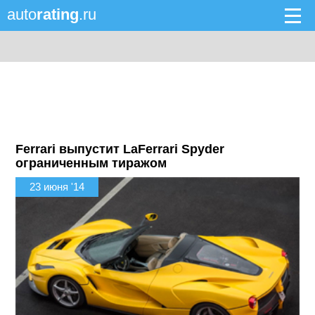
auto
rating
.ru
Ferrari выпустит LaFerrari Spyder
ограниченным тиражом
23 июня '14