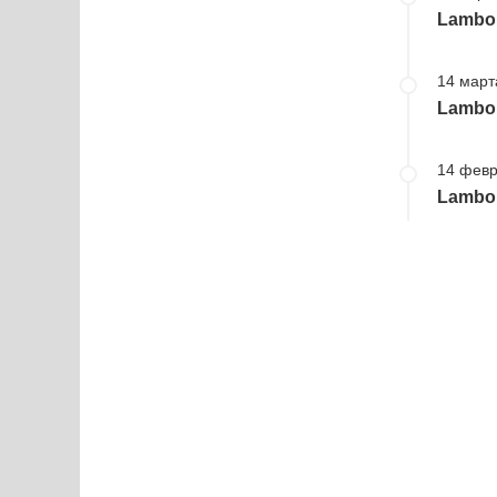
Lambor
14 март
Lambor
14 февр
Lambor