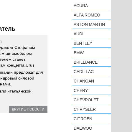
ACURA
ALFA ROMEO
ASTON MARTIN
атель
AUDI
с
BENTLEY
оргини
Стефаном
BMW
вым автомобилем
телем станет
BRILLIANCE
ам концепта Urus.
CADILLAC
пании предложат для
индровый силовой
CHANGAN
инами.
CHERY
ели итальянской
CHEVROLET
CHRYSLER
ДРУГИЕ НОВОСТИ
CITROEN
DAEWOO