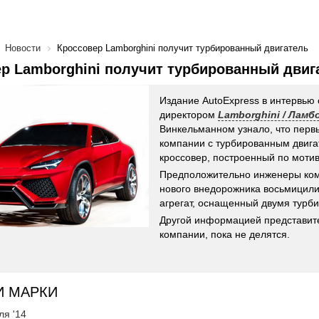
Новости
Кроссовер Lamborghini получит турбированный двигатель
р Lamborghini получит турбированный двиг
Издание AutoExpress в интервью 
директором
Lamborghini / Ламб
Винкельманном узнало, что пер
компании с турбированным двига
кроссовер, построенный по мотив
Предположительно инженеры ком
нового внедорожника восьмицил
агрегат, оснащенный двумя турб
Другой информацией представит
компании, пока не делятся.
И МАРКИ
ля '14