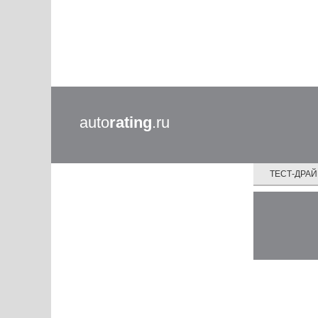
auto
rating
.ru
ТЕСТ-ДРА