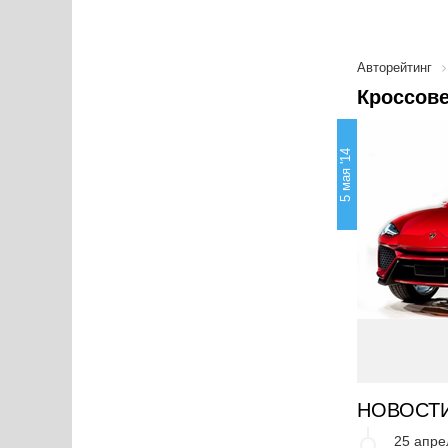
Авторейтинг
Кроссове
5 мая '14
НОВОСТ
25 апре