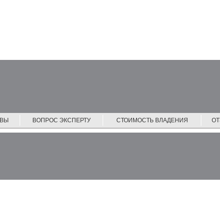
ЙВЫ
ВОПРОС ЭКСПЕРТУ
СТОИМОСТЬ ВЛАДЕНИЯ
О