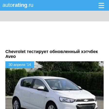
auto
rating
.ru
Chevrolet тестирует обновленный хэтчбек
Aveo
30 апреля '14