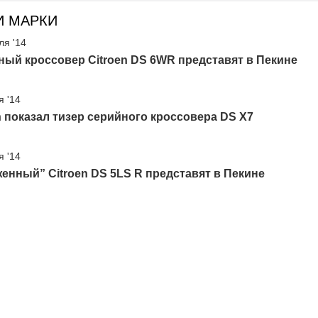
И МАРКИ
ля '14
ый кроссовер Citroen DS 6WR представят в Пекине
я '14
n показал тизер серийного кроссовера DS X7
я '14
енный” Citroen DS 5LS R представят в Пекине