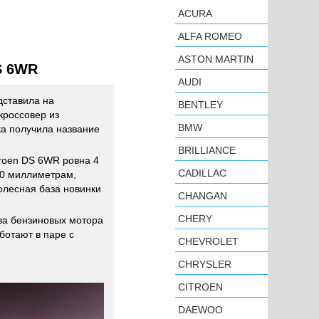
ACURA
ALFA ROMEO
ASTON MARTIN
S 6WR
AUDI
ставила на
BENTLEY
кроссовер из
BMW
а получила название
BRILLIANCE
troen DS 6WR ровна 4
CADILLAC
60 миллиметрам,
олесная база новинки
CHANGAN
CHERY
ва бензиновых мотора
ботают в паре с
CHEVROLET
CHRYSLER
CITROEN
DAEWOO