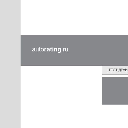
auto
rating
.ru
ТЕСТ-ДРА