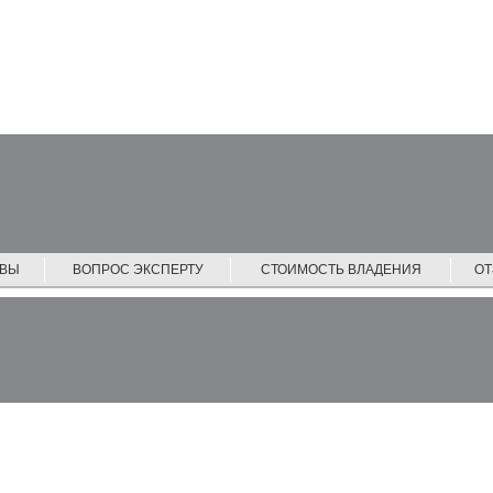
ЙВЫ
ВОПРОС ЭКСПЕРТУ
СТОИМОСТЬ ВЛАДЕНИЯ
О