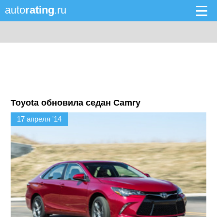
auto
rating
.ru
Toyota обновила седан Camry
17 апреля '14