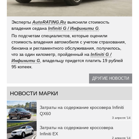
Эксперты
AutoRATING.Ru
выяснили стоимость
владения седана
Infiniti G / Инфинити G
.
По подсчетам специалистов, которые оценили
стоимость владения автомобиля с учетом страхования,
бензина и регламентного обслуживания, получилось,
что за один километр, пройденный на
Infiniti G /
Инфинити G
, владельцу придется платить 19 рублей
95 копеек.
ДРУГИЕ НОВОСТИ
НОВОСТИ МАРКИ
Затраты на содержание кросовера Infiniti
QX60
3 апреля '14
Затраты на содержание кроссовера
Infiniti EX
2 апреля '14