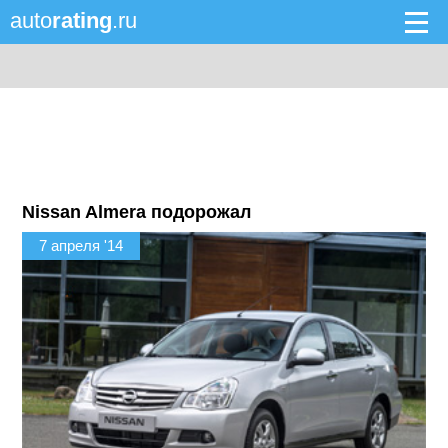
auto
rating
.ru
Nissan Almera подорожал
7 апреля '14