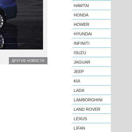
HAWTAI
HONDA
HOWER
HYUNDAI
INFINITI
ISUZU
ДРУГИЕ НОВОСТИ
JAGUAR
JEEP
KIA
LADA
LAMBORGHINI
LAND ROVER
LEXUS
LIFAN