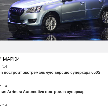
И МАРКИ
я '14
en построит экстремальную версию суперкара 650S
я '14
ия Arrinera Automotive построила суперкар
а '14