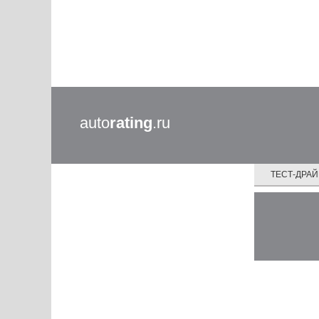
auto
rating
.ru
ТЕСТ-ДРА