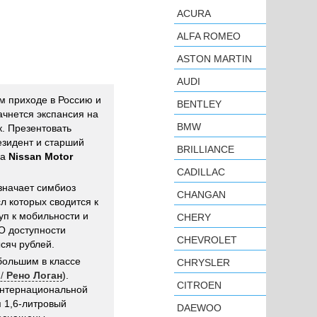
ACURA
ALFA ROMEO
ASTON MARTIN
AUDI
м приходе в Россию и
BENTLEY
ачнется экспансия на
BMW
. Презентовать
езидент и старший
BRILLIANCE
са
Nissan Motor
CADILLAC
значает симбиоз
CHANGAN
л которых сводится к
уп к мобильности и
CHERY
О доступности
CHEVROLET
сяч рублей.
большим в классе
CHRYSLER
/
Рено Логан
).
CITROEN
 интернациональной
 1,6-литровый
DAEWOO