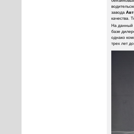
бензиновый
водительск
завода
Авт
качества. 
На данный
базе диле
однако ком
трех лет д