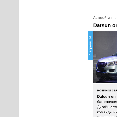
Авторейтинг
Datsun o
4 апреля '14
новинки за
Datsun on
багажником
Дизайн авт
команды ин