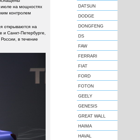
 оснащены
DATSUN
в июле на мощностях
ским контролем
DODGE
DONGFENG
я открываются на
е и Санкт-Петербурге,
DS
России, в течение
FAW
FERRARI
FIAT
FORD
FOTON
GEELY
GENESIS
GREAT WALL
HAIMA
HAVAL