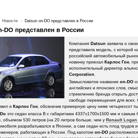
Новости
Datsun on-DO представлен в России
n-DO представлен в России
Компания
Datsun
заявила о свое
представила модель, с которой н
российский автомобильный рынок
новинку приехал
Карлос Гон
, пр
исполнительный директор альян
Corporation
.
Замысловатое название
on-DO
о
английских и японских слов, смыс
стремлению бренда открыть дост
свободе перемещения для всех. 
явил и
Карлос Гон
, обозначив примерную цену ниже четырехсот ты
-Do
это седан класса B с габаритами 4337х1700х1500 мм и самым 
, объемом 530 литров (на 20 литров больше, чем у
Renault Logan
омобиля разрабатывался в Японии, а сам седан есть плод трудов
женеров, работающих в России. Под капотом
on-DO
расположился