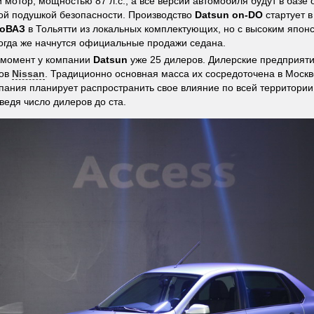
 мотор, мощностью 87 л.с., а все версии автомобиля будут в базе
ой подушкой безопасности. Производство
Datsun on-DO
стартует 
оВАЗ
в Тольятти из локальных комплектующих, но с высоким япон
Тогда же начнутся официальные продажи седана.
 момент у компании
Datsun
уже 25 дилеров. Дилерские предприяти
ров
Nissan
. Традиционно основная масса их сосредоточена в Москв
пания планирует распространить свое влияние по всей территории 
оведя число дилеров до ста.