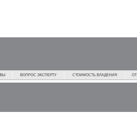
ЙВЫ
ВОПРОС ЭКСПЕРТУ
СТОИМОСТЬ ВЛАДЕНИЯ
О