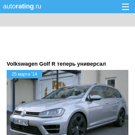
auto
rating
.ru
Volkswagen Golf R теперь универсал
25 марта '14