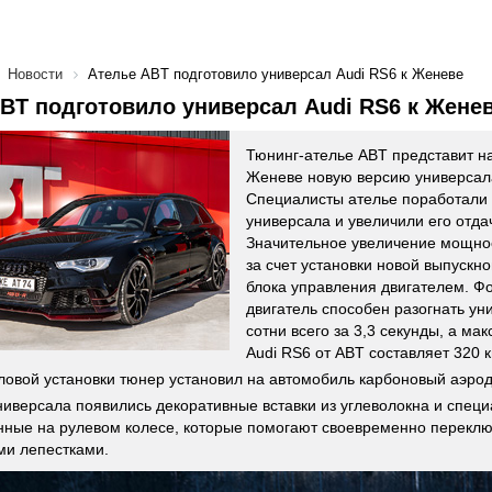
Новости
Ателье ABT подготовило универсал Audi RS6 к Женеве
BT подготовило универсал Audi RS6 к Жене
Тюнинг-ателье ABT представит н
Женеве новую версию универсала
Специалисты ателье поработали 
универсала и увеличили его отдач
Значительное увеличение мощнос
за счет установки новой выпускн
блока управления двигателем. 
двигатель способен разогнать ун
сотни всего за 3,3 секунды, а ма
Audi RS6 от ABT составляет 320 к
овой установки тюнер установил на автомобиль карбоновый аэро
ниверсала появились декоративные вставки из углеволокна и спец
ные на рулевом колесе, которые помогают своевременно переклю
ми лепестками.