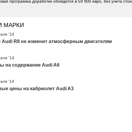
овая программа доработки обойдется в 59 900 евро, без учета сто
И МАРКИ
аля '14
 Audi R8 не изменит атмосферным двигателям
аля '14
ы на содержание Audi A6
аля '14
ые цены на кабриолет Audi A3