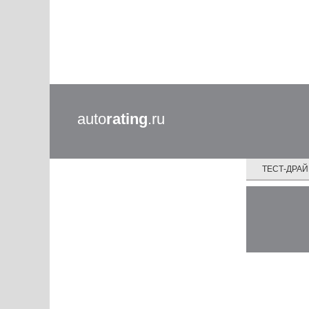
auto
rating
.ru
ТЕСТ-ДРА