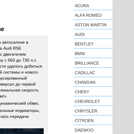
ACURA
ALFA ROMEO
ASTON MARTIN
ве
AUDI
а автосалоне в
BENTLEY
 Audi RS6.
BMW
с двигателем
у с 560 до 730 л.с.
BRILLIANCE
ти удалось добиться
ой системы и нового
CADILLAC
Форсированный
CHANGAN
иверсал до первой
ксимальная скорость
CHERY
м/ч.
CHEVROLET
динамический обвес.
иальные индикаторы,
CHRYSLER
чать передачи
CITROEN
DAEWOO