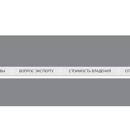
ЙВЫ
ВОПРОС ЭКСПЕРТУ
СТОИМОСТЬ ВЛАДЕНИЯ
О