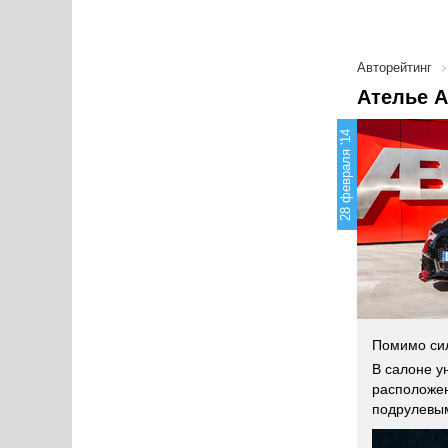
Авторейтинг
Ателье A
28 февраля '14
Помимо сил
В салоне у
расположен
подрулевы