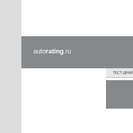
auto
rating
.ru
ТЕСТ-ДРА