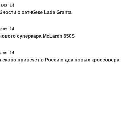
аля '14
ности о хэтчбеке Lada Granta
аля '14
нового суперкара McLaren 650S
аля '14
 скоро привезет в Россию два новых кроссовера