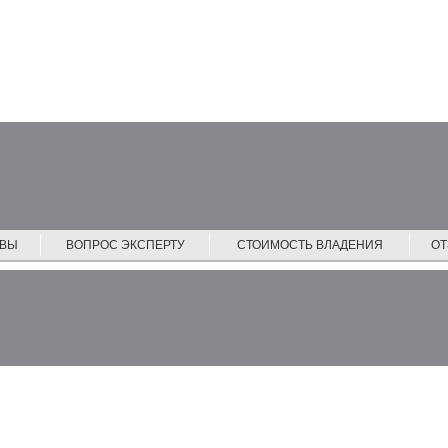
ЙВЫ
ВОПРОС ЭКСПЕРТУ
СТОИМОСТЬ ВЛАДЕНИЯ
О