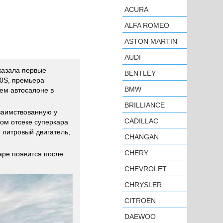
ACURA
ALFA ROMEO
ASTON MARTIN
AUDI
казала первые
BENTLEY
0S, премьера
BMW
ем автосалоне в
BRILLIANCE
заимствованную у
CADILLAC
ом отсеке суперкара
 литровый двигатель,
CHANGAN
CHERY
аре появится после
CHEVROLET
CHRYSLER
CITROEN
DAEWOO