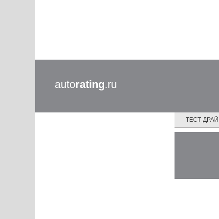
auto
rating
.ru
ТЕСТ-ДРА