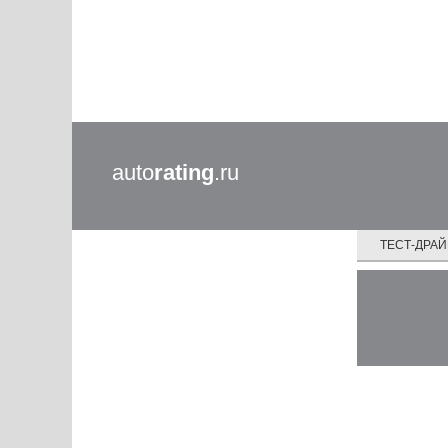
auto
rating
.ru
ТЕСТ-ДРА