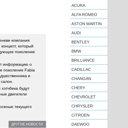
ACURA
ALFA ROMEO
ASTON MARTIN
AUDI
еневе компания
BENTLEY
 концепт, который
BMW
едующее поколение
BRILLIANCE
ет информацию о
CADILLAC
е поколение Fabia
едшественника и
CHANGAN
 салон.
CHERY
 хэтчбека будут
ные двигатели
CHEVROLET
CHRYSLER
 осенью текущего
CITROEN
DAEWOO
ДРУГИЕ НОВОСТИ