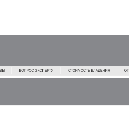
ЙВЫ
ВОПРОС ЭКСПЕРТУ
СТОИМОСТЬ ВЛАДЕНИЯ
О