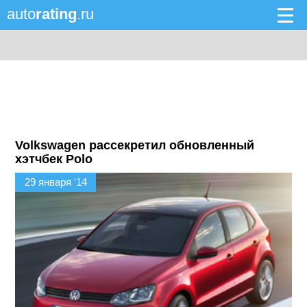
auto
rating
.ru
Volkswagen рассекретил обновленный
хэтчбек Polo
29 января '14