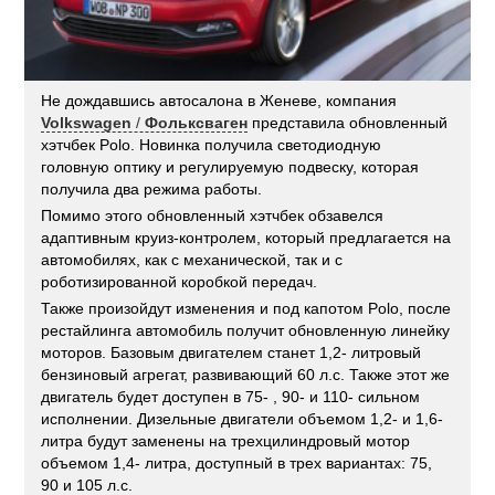
Не дождавшись автосалона в Женеве, компания
Volkswagen
/
Фольксваген
представила обновленный
хэтчбек Polo. Новинка получила светодиодную
головную оптику и регулируемую подвеску, которая
получила два режима работы.
Помимо этого обновленный хэтчбек обзавелся
адаптивным круиз-контролем, который предлагается на
автомобилях, как с механической, так и с
роботизированной коробкой передач.
Также произойдут изменения и под капотом Polo, после
рестайлинга автомобиль получит обновленную линейку
моторов. Базовым двигателем станет 1,2- литровый
бензиновый агрегат, развивающий 60 л.с. Также этот же
двигатель будет доступен в 75- , 90- и 110- сильном
исполнении. Дизельные двигатели объемом 1,2- и 1,6-
литра будут заменены на трехцилиндровый мотор
объемом 1,4- литра, доступный в трех вариантах: 75,
90 и 105 л.с.