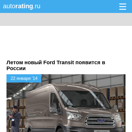
auto
rating
.ru
Летом новый Ford Transit появится в
России
22 января '14