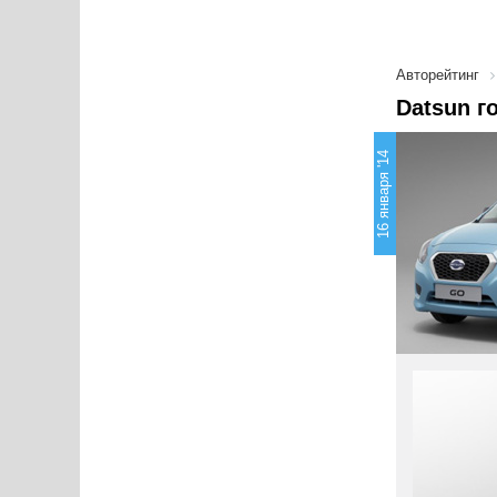
Авторейтинг
Datsun г
16 января '14