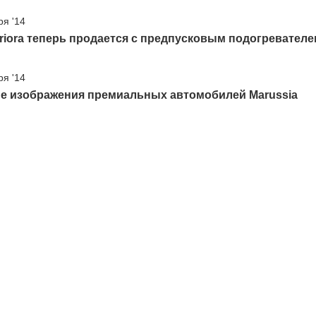
ря '14
riora теперь продается с предпусковым подогревател
ря '14
е изображения премиальных автомобилей Marussia