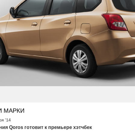
И МАРКИ
ря '14
ия Qoros готовит к премьере хэтчбек