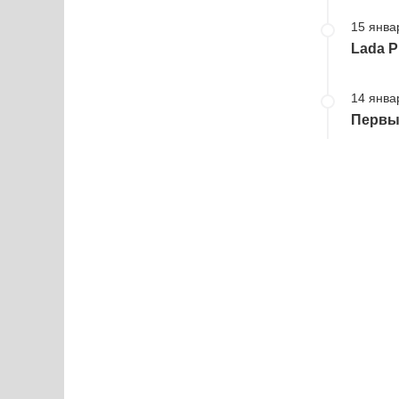
15 янва
Lada P
14 янва
Первы