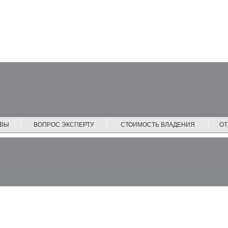
ЙВЫ
ВОПРОС ЭКСПЕРТУ
СТОИМОСТЬ ВЛАДЕНИЯ
О