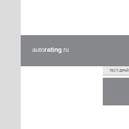
auto
rating
.ru
ТЕСТ-ДРА