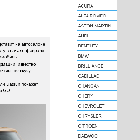
ACURA
ALFA ROMEO
ASTON MARTIN
AUDI
ставит на автосалоне
BENTLEY
оту в начале февраля,
BMW
омобиль.
рмации, известно
BRILLIANCE
ийтись по вкусу
CADILLAC
ли Datsun покажет
CHANGAN
и GO.
CHERY
CHEVROLET
CHRYSLER
CITROEN
DAEWOO