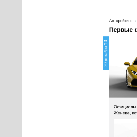
Авторейтинг
Первые ф
20 декабря '13
Официально
Женеве, ко