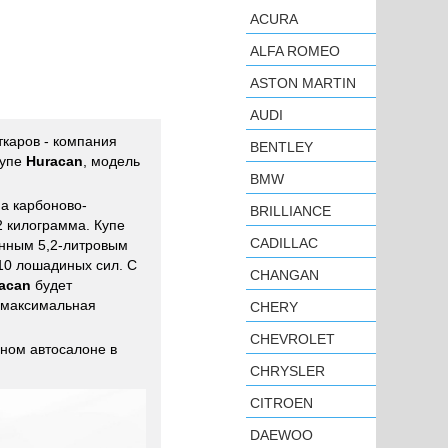
ACURA
ALFA ROMEO
ASTON MARTIN
AUDI
ткаров - компания
BENTLEY
купе
Huracan
, модель
BMW
а карбоново-
BRILLIANCE
 килограмма. Купе
CADILLAC
анным 5,2-литровым
10 лошадиных сил. С
CHANGAN
acan
будет
о максимальная
CHERY
CHEVROLET
ном автосалоне в
CHRYSLER
CITROEN
DAEWOO