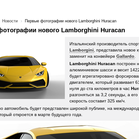
Новости
Первые фотографии нового Lamborghini Huracan
отографии нового Lamborghini Huracan
Итальянский производитель спор
Lamborgini
, представила новое 
заменит на конвейере
Gallardo
.
Lamborghini Huracan
построен н
алюминиевом шасси и весит 1422
будет агрегатировано форсиров
двигателем, который развивает 6
нуля до ста километров в час
Hur
разгоняться за 3,2 секунды, а ег
скорость составит 325 км/ч.
 автомобиль будет представлен широкой публике, на международ
торый откроется в марте будущего года.