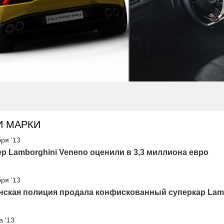
И МАРКИ
бря '13
р Lamborghini Veneno оценили в 3,3 миллиона евро
бря '13
ская полиция продала конфискованный суперкар Lamb
а '13