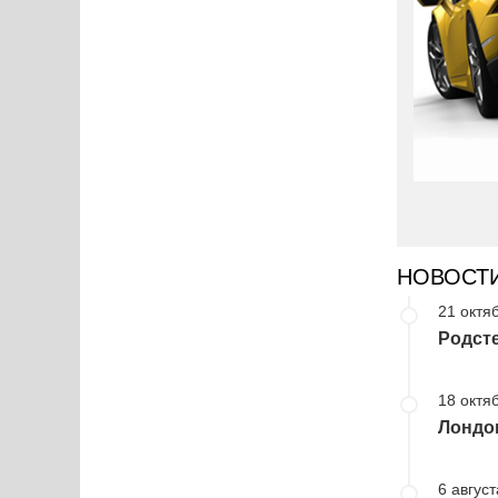
НОВОСТ
21 октя
Родсте
18 октя
Лондон
6 август