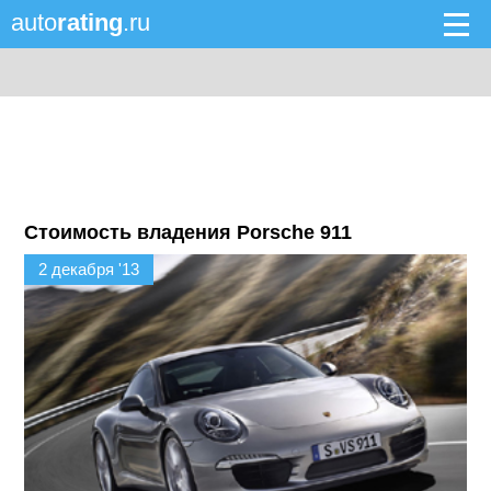
auto
rating
.ru
Стоимость владения Porsche 911
2 декабря '13