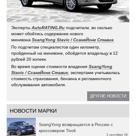
Эксперты
AutoRATING.Ru
подсчитали, во сколько
может обойтись содержание нового
минивэна
SsangYong Stavic / СсангЙонг Ставик
.
По подсчетам специалистов один километр,
пройденный на минивэне, обойдется владельцу в 12
рублей 20 копеек.
Во время оценки стоимости владения
SsangYong
Stavic / СсангЙонг Ставик
, экспертами учитывалась
стоимость страхования, бензина и регламентного
обслуживания автомобиля.
ДРУГИЕ НОВОСТИ
НОВОСТИ МАРКИ
SsangYong возвращается в Россию с
кроссовером Tivoli
2 сентября '16