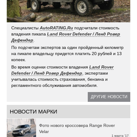
Специалисты
AutoRATING.Ru
подсчитали стоимость
владения пикапа
Land Rover Defender / Ленд Ровер
Дефендер
.
По подсчетам экспертов за один пройденный километр
на пикапе владельцу придется платить 20 рублей и 13
копеек.
Во время оценки стоимости владения
Land Rover
Defender / Ленд Ровер Дефендер
, экспертами
учитывалась стоимость страхования, бензина и
регламентного обслуживания автомобиля.
ДРУГИЕ НОВОСТИ
НОВОСТИ МАРКИ
Фото нового кроссовера Range Rover
Velar
1 марта '17