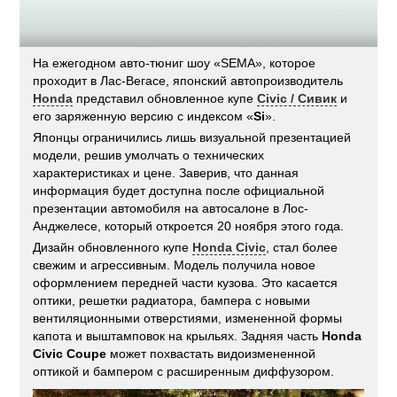
На ежегодном авто-тюниг шоу «SEMA», которое
проходит в Лас-Вегасе, японский автопроизводитель
Honda
представил обновленное купе
Civic / Сивик
и
его заряженную версию с индексом «
Si
».
Японцы ограничились лишь визуальной презентацией
модели, решив умолчать о технических
характеристиках и цене. Заверив, что данная
информация будет доступна после официальной
презентации автомобиля на автосалоне в Лос-
Анджелесе, который откроется 20 ноября этого года.
Дизайн обновленного купе
Honda Civic
, стал более
свежим и агрессивным. Модель получила новое
оформлением передней части кузова. Это касается
оптики, решетки радиатора, бампера с новыми
вентиляционными отверстиями, измененной формы
капота и выштамповок на крыльях. Задняя часть
Honda
Civic Coupe
может похвастать видоизмененной
оптикой и бампером с расширенным диффузором.