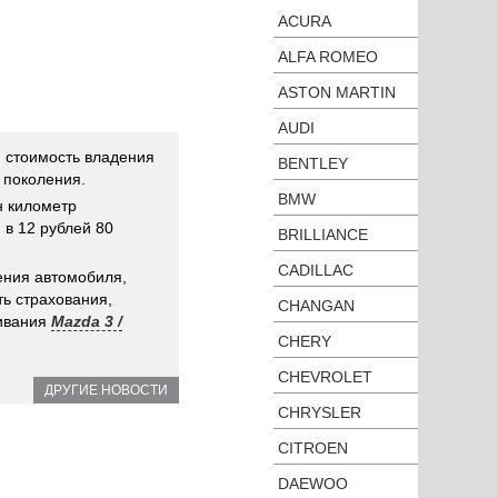
ACURA
ALFA ROMEO
ASTON MARTIN
AUDI
 стоимость владения
BENTLEY
 поколения.
BMW
н километр
 в 12 рублей 80
BRILLIANCE
CADILLAC
ения автомобиля,
ь страхования,
CHANGAN
живания
Mazda 3 /
CHERY
CHEVROLET
ДРУГИЕ НОВОСТИ
CHRYSLER
CITROEN
DAEWOO