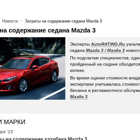
Новости
Затраты на содержание седана Mazda 3
на содержание седана Mazda 3
Эксперты
AutoRATING.Ru
узнали
седана
Mazda 3 / Мазда 3
нового
По подсчетам специалистов, оди
пройденный на седане обходится
копеек.
Во время оценки стоимости влад
экспертами учитывалась стоимост
бензина и регламентного обслу
Мазда 3
.
И МАРКИ
бря '13
ы на содержание хэтчбека Mazda 3