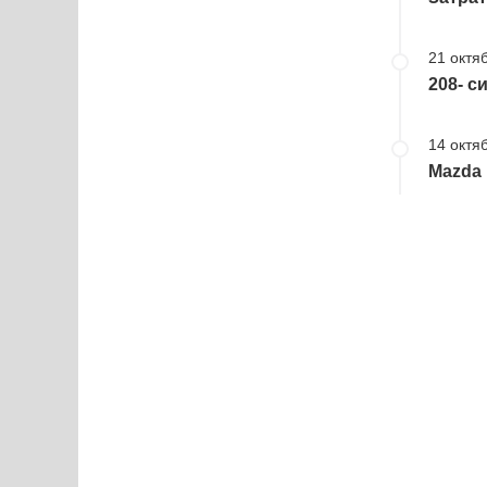
21 октя
208- с
14 октя
Mazda 