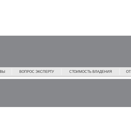
ЙВЫ
ВОПРОС ЭКСПЕРТУ
СТОИМОСТЬ ВЛАДЕНИЯ
О