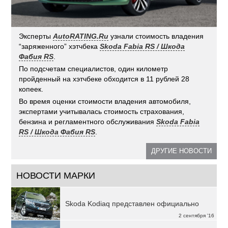
Эксперты
AutoRATING.Ru
узнали стоимость владения
“заряженного” хэтчбека
Skoda Fabia RS / Шкода
Фабия RS
.
По подсчетам специалистов, один километр
пройденный на хэтчбеке обходится в 11 рублей 28
копеек.
Во время оценки стоимости владения автомобиля,
экспертами учитывалась стоимость страхования,
бензина и регламентного обслуживания
Skoda Fabia
RS / Шкода Фабия RS
.
ДРУГИЕ НОВОСТИ
НОВОСТИ МАРКИ
Skoda Kodiaq представлен официально
2 сентября '16