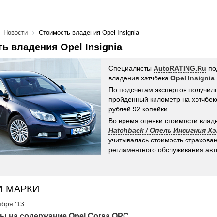
Новости
Стоимость владения Opel Insignia
ь владения Opel Insignia
Специалисты
AutoRATING.Ru
по
владения хэтчбека
Opel Insignia
По подсчетам экспертов получило
пройденный километр на хэтчбеке
рублей 92 копейки.
Во время оценки стоимости вла
Hatchback / Опель Инсигния Х
учитывалась стоимость страхован
регламентного обслуживания авт
И МАРКИ
ября '13
ы на содержание Opel Corsa OPC