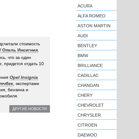
ACURA
ALFA ROMEO
ASTON MARTIN
AUDI
дсчитали стоимость
BENTLEY
 / Опель Инсигния
.
BMW
сь, что за один
, придется отдать 10
BRILLIANCE
CADILLAC
дения
Opel Insignia
этчбек
, экспертами
CHANGAN
ия, бензина и
CHERY
омобиля.
CHEVROLET
ДРУГИЕ НОВОСТИ
CHRYSLER
CITROEN
DAEWOO