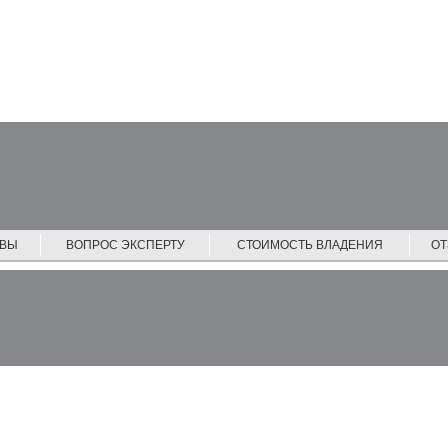
ЙВЫ
ВОПРОС ЭКСПЕРТУ
СТОИМОСТЬ ВЛАДЕНИЯ
О