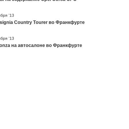
ября '13
nsignia Country Tourer во Франкфурте
ября '13
onza на автосалоне во Франкфурте