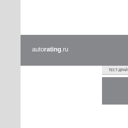
auto
rating
.ru
ТЕСТ-ДРА