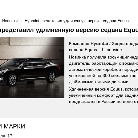
Новости
Hyundai представил удлиненную версию седана Equus
представил удлиненную версию седана Equ
Компания
Hyundai
/
Хендэ
предс
седана Equus – Limousine.
Новинка получила восьмицилинд
двигатель, работающий с восьми
автоматической коробкой переда
увеличенной на 300 миллиметров
дюймовыми литыми дисками.
Удлиненная версия Equus, котор
увеличенный комфорт для задних
предлагается в России по цене от
И МАРКИ
ля '17