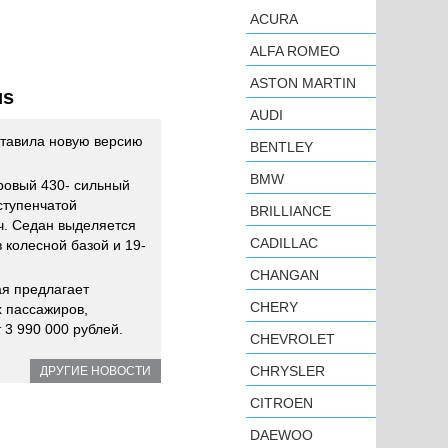
ACURA
ALFA ROMEO
ASTON MARTIN
us
AUDI
тавила новую версию
BENTLEY
BMW
ровый 430- сильный
ступенчатой
BRILLIANCE
ч. Седан выделяется
CADILLAC
 колесной базой и 19-
CHANGAN
ая предлагает
CHERY
 пассажиров,
 3 990 000 рублей.
CHEVROLET
CHRYSLER
ДРУГИЕ НОВОСТИ
CITROEN
DAEWOO