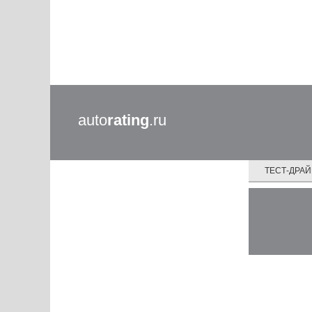
auto
rating
.ru
ТЕСТ-ДРА