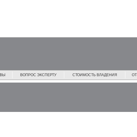
ЙВЫ
ВОПРОС ЭКСПЕРТУ
СТОИМОСТЬ ВЛАДЕНИЯ
О