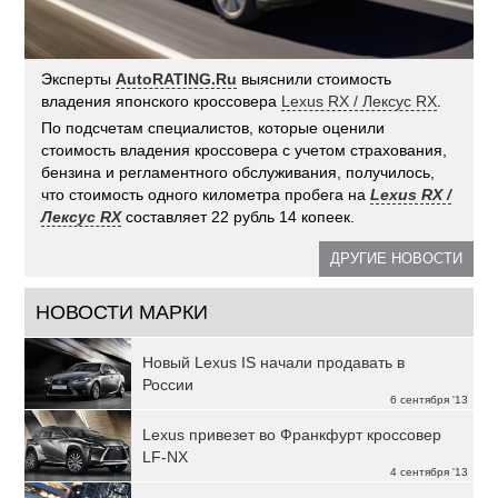
Эксперты
AutoRATING.Ru
выяснили стоимость
владения японского кроссовера
Lexus RX / Лексус RX
.
По подсчетам специалистов, которые оценили
стоимость владения кроссовера с учетом страхования,
бензина и регламентного обслуживания, получилось,
что стоимость одного километра пробега на
Lexus RX /
Лексус RX
составляет 22 рубль 14 копеек.
ДРУГИЕ НОВОСТИ
НОВОСТИ МАРКИ
Новый Lexus IS начали продавать в
России
6 сентября '13
Lexus привезет во Франкфурт кроссовер
LF-NX
4 сентября '13