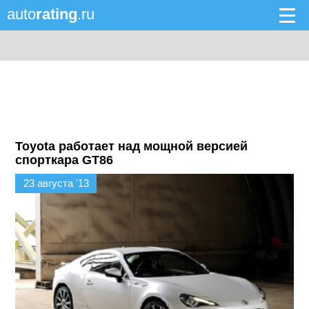
auto
rating
.ru
Toyota работает над мощной версией
спорткара GT86
23 августа '13