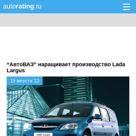
auto
rating
.ru
“АвтоВАЗ” наращивает производство Lada
Largus
19 августа '13