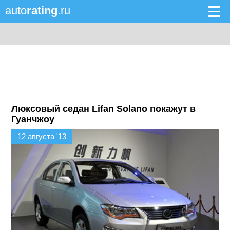
auto
rating
.ru
Люксовый седан Lifan Solano покажут в
Гуанчжоу
12 августа '13