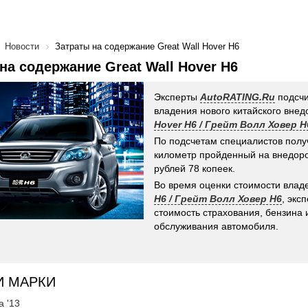
Новости
Затраты на содержание Great Wall Hover H6
на содержание Great Wall Hover H6
Эксперты
AutoRATING.Ru
подсчи
владения нового китайского вне
Hover H6 / Грейт Волл Ховер H
По подсчетам специалистов получ
километр пройденный на внедоро
рублей 78 копеек.
Во время оценки стоимости вла
H6 / Грейт Волл Ховер H6
, экс
стоимость страхования, бензина 
обслуживания автомобиля.
И МАРКИ
а '13