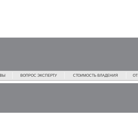
ЙВЫ
ВОПРОС ЭКСПЕРТУ
СТОИМОСТЬ ВЛАДЕНИЯ
О