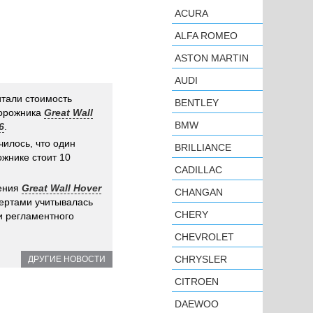
ACURA
ALFA ROMEO
ASTON MARTIN
AUDI
тали стоимость
BENTLEY
дорожника
Great Wall
BMW
6
.
илось, что один
BRILLIANCE
жнике стоит 10
CADILLAC
дения
Great Wall Hover
CHANGAN
пертами учитывалась
CHERY
и регламентного
CHEVROLET
CHRYSLER
ДРУГИЕ НОВОСТИ
CITROEN
DAEWOO