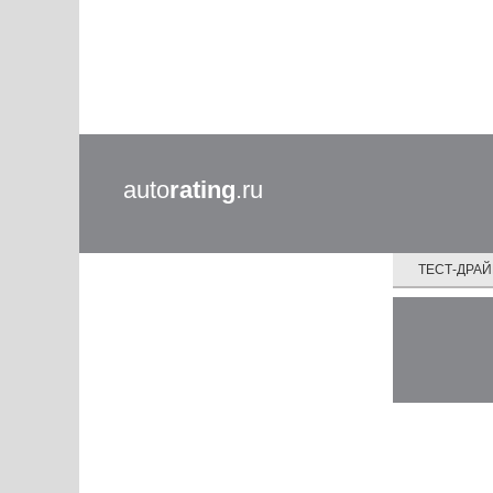
auto
rating
.ru
ТЕСТ-ДРА