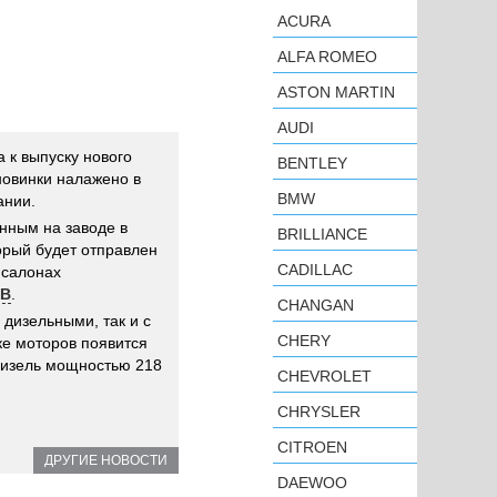
ACURA
ALFA ROMEO
ASTON MARTIN
AUDI
 к выпуску нового
BENTLEY
новинки налажено в
BMW
ании.
нным на заводе в
BRILLIANCE
орый будет отправлен
CADILLAC
 салонах
В
.
CHANGAN
 дизельными, так и с
CHERY
е моторов появится
изель мощностью 218
CHEVROLET
CHRYSLER
CITROEN
ДРУГИЕ НОВОСТИ
DAEWOO