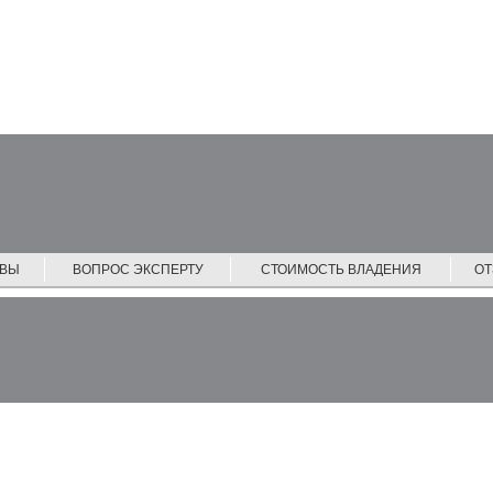
ЙВЫ
ВОПРОС ЭКСПЕРТУ
СТОИМОСТЬ ВЛАДЕНИЯ
О