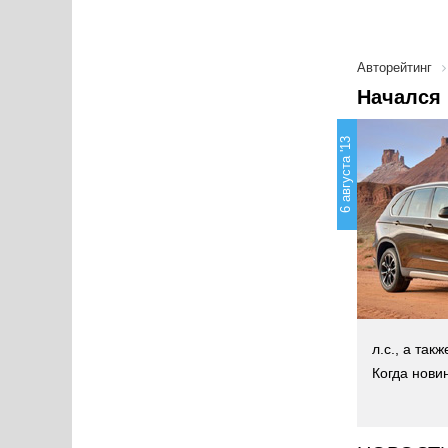
Авторейтинг
Начался
6 августа '13
л.с., а та
Когда нови