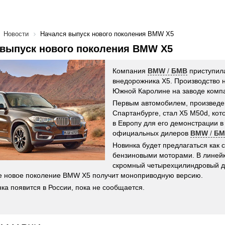
Новости
Начался выпуск нового поколения BMW X5
 выпуск нового поколения BMW X5
Компания
BMW
/
БМВ
приступила
внедорожника X5. Производство 
Южной Каролине на заводе комп
Первым автомобилем, произведе
Спартанбурге, стал X5 M50d, кот
в Европу для его демонстрации в
официальных дилеров
BMW
/
БМ
Новинка будет предлагаться как с
бензиновыми моторами. В линейк
скромный четырехцилиндровый д
кже новое поколение BMW X5 получит моноприводную версию.
нка появится в России, пока не сообщается.