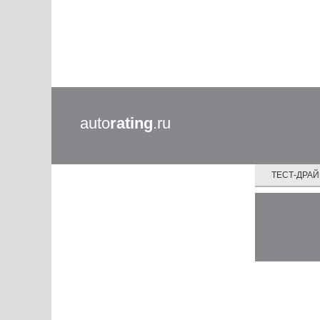
auto
rating
.ru
ТЕСТ-ДРА