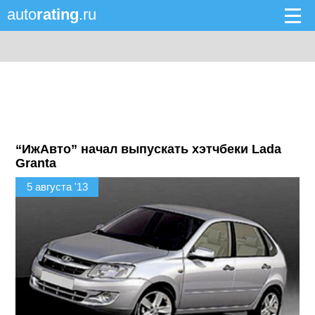
auto
rating
.ru
“ИжАвто” начал выпускать хэтчбеки Lada
Granta
5 августа '13