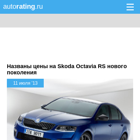
auto
rating
.ru
Названы цены на Skoda Octavia RS нового
поколения
11 июля '13