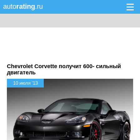
auto
rating
.ru
Chevrolet Corvette получит 600- сильный
двигатель
10 июля '13