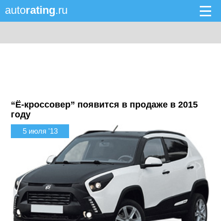
auto
rating
.ru
“Ё-кроссовер” появится в продаже в 2015
году
5 июля '13