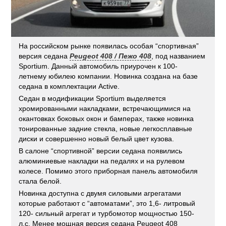
На российском рынке появилась особая “спортивная”
версия седана
Peugeot 408 / Пежо 408
, под названием
Sportium. Данный автомобиль приурочен к 100-
летнему юбилею компании. Новинка создана на базе
седана в комплектации Active.
Седан в модификации Sportium выделяется
хромированными накладками, встречающимися на
окантовках боковых окон и бамперах, также новинка
тонированные задние стекла, новые легкосплавные
диски и совершенно новый белый цвет кузова.
В салоне “спортивной” версии седана появились
алюминиевые накладки на педалях и на рулевом
колесе. Помимо этого приборная панель автомобиля
стала белой.
Новинка доступна с двумя силовыми агрегатами
которые работают с “автоматами”, это 1,6- литровый
120- сильный агрегат и турбомотор мощностью 150-
л.с. Менее мощная версия седана Peugeot 408