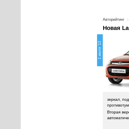
Авторейтинг
Новая La
1 июля '13
зеркал, по
противотум
Вторая вер
автоматиче