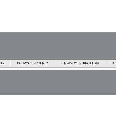
ЙВЫ
ВОПРОС ЭКСПЕРТУ
СТОИМОСТЬ ВЛАДЕНИЯ
О