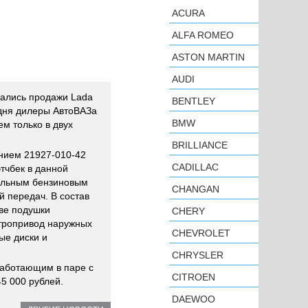
ACURA
ALFA ROMEO
ASTON MARTIN
AUDI
чались продажи Lada
BENTLEY
одня дилеры АвтоВАЗа
BMW
ем только в двух
BRILLIANCE
нием 21927-010-42
CADILLAC
этчбек в данной
ильным бензиновым
CHANGAN
 передач. В состав
ве подушки
CHERY
ктропривод наружных
CHEVROLET
ые диски и
CHRYSLER
работающим в паре с
CITROEN
5 000 рублей.
DAEWOO