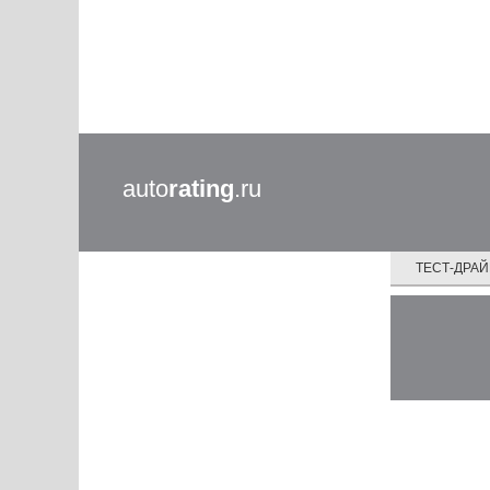
auto
rating
.ru
ТЕСТ-ДРА