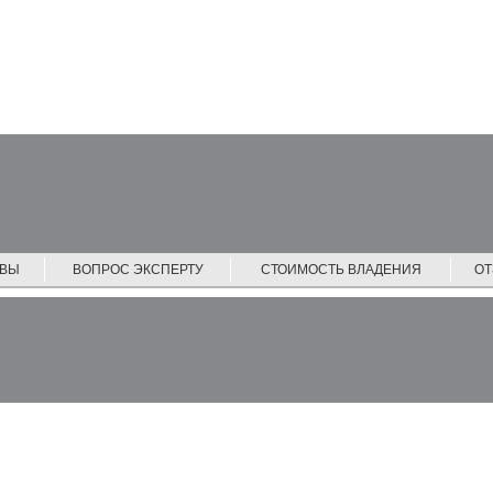
ЙВЫ
ВОПРОС ЭКСПЕРТУ
СТОИМОСТЬ ВЛАДЕНИЯ
О