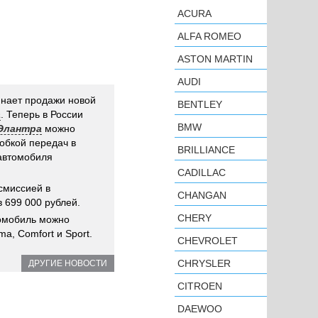
ACURA
ALFA ROMEO
ASTON MARTIN
AUDI
нает продажи новой
BENTLEY
а
. Теперь в России
BMW
 Элантра
можно
обкой передач в
BRILLIANCE
 автомобиля
CADILLAC
смиссией в
CHANGAN
 699 000 рублей.
CHERY
томобиль можно
ma, Comfort и Sport.
CHEVROLET
CHRYSLER
ДРУГИЕ НОВОСТИ
CITROEN
DAEWOO