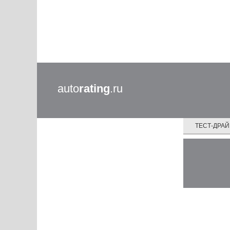
auto
rating
.ru
ТЕСТ-ДРА