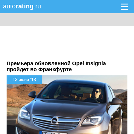
auto
rating
.ru
Премьера обновленной Opel Insignia
пройдет во Франкфурте
13 июня '13