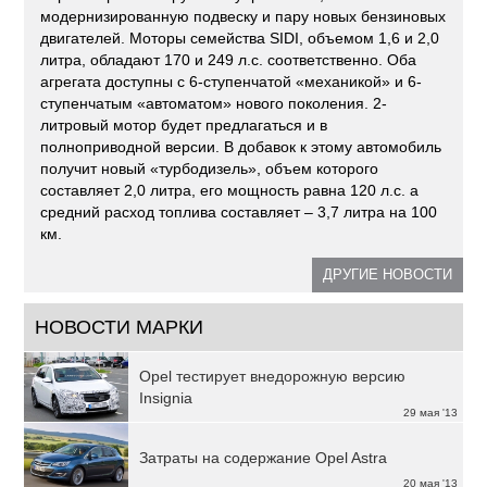
модернизированную подвеску и пару новых бензиновых
двигателей. Моторы семейства SIDI, объемом 1,6 и 2,0
литра, обладают 170 и 249 л.с. соответственно. Оба
агрегата доступны с 6-ступенчатой «механикой» и 6-
ступенчатым «автоматом» нового поколения. 2-
литровый мотор будет предлагаться и в
полноприводной версии. В добавок к этому автомобиль
получит новый «турбодизель», объем которого
составляет 2,0 литра, его мощность равна 120 л.с. а
средний расход топлива составляет – 3,7 литра на 100
км.
ДРУГИЕ НОВОСТИ
НОВОСТИ МАРКИ
Opel тестирует внедорожную версию
Insignia
29 мая '13
Затраты на содержание Opel Astra
20 мая '13