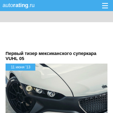
auto
rating
.ru
Первый тизер мексиканского суперкара
VUHL 05
11 июня '13