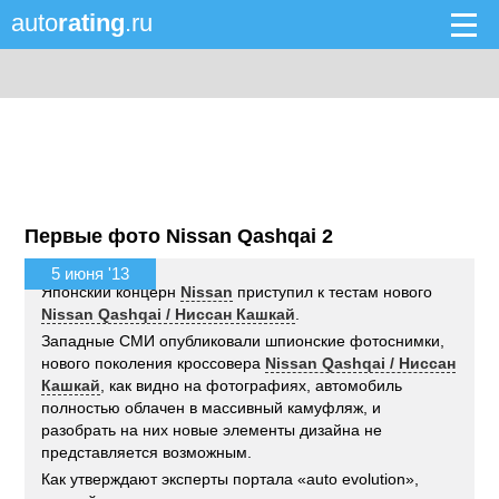
auto
rating
.ru
Первые фото Nissan Qashqai 2
5 июня '13
Японский концерн
Nissan
приступил к тестам нового
Nissan Qashqai / Ниссан Кашкай
.
Западные СМИ опубликовали шпионские фотоснимки,
нового поколения кроссовера
Nissan Qashqai / Ниссан
Кашкай
, как видно на фотографиях, автомобиль
полностью облачен в массивный камуфляж, и
разобрать на них новые элементы дизайна не
представляется возможным.
Как утверждают эксперты портала «auto evolution»,